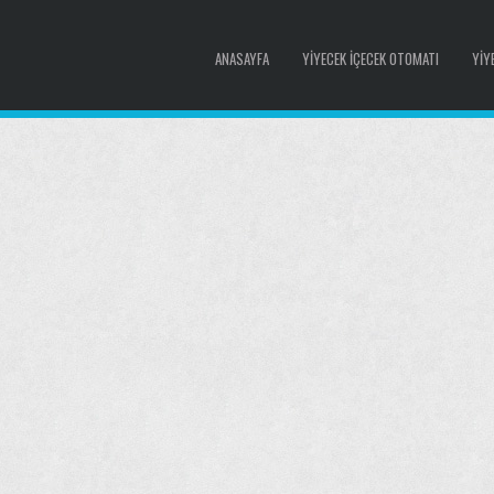
ANASAYFA
YIYECEK İÇECEK OTOMATI
YIY