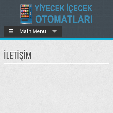
☰
Main Menu
İLETIŞIM