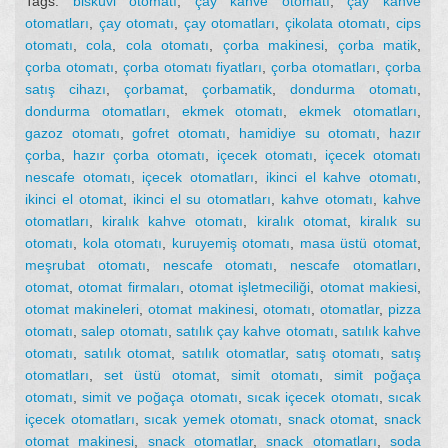
Tags:
bisküvi otomatı
,
çay kahve otomatı
,
çay kahve
otomatları
,
çay otomatı
,
çay otomatları
,
çikolata otomatı
,
cips
otomatı
,
cola
,
cola otomatı
,
çorba makinesi
,
çorba matik
,
çorba otomatı
,
çorba otomatı fiyatları
,
çorba otomatları
,
çorba
satış cihazı
,
çorbamat
,
çorbamatik
,
dondurma otomatı
,
dondurma otomatları
,
ekmek otomatı
,
ekmek otomatları
,
gazoz otomatı
,
gofret otomatı
,
hamidiye su otomatı
,
hazır
çorba
,
hazır çorba otomatı
,
içecek otomatı
,
içecek otomatı
nescafe otomatı
,
içecek otomatları
,
ikinci el kahve otomatı
,
ikinci el otomat
,
ikinci el su otomatları
,
kahve otomatı
,
kahve
otomatları
,
kiralık kahve otomatı
,
kiralık otomat
,
kiralık su
otomatı
,
kola otomatı
,
kuruyemiş otomatı
,
masa üstü otomat
,
meşrubat otomatı
,
nescafe otomatı
,
nescafe otomatları
,
otomat
,
otomat firmaları
,
otomat işletmeciliği
,
otomat makiesi
,
otomat makineleri
,
otomat makinesi
,
otomatı
,
otomatlar
,
pizza
otomatı
,
salep otomatı
,
satılık çay kahve otomatı
,
satılık kahve
otomatı
,
satılık otomat
,
satılık otomatlar
,
satış otomatı
,
satış
otomatları
,
set üstü otomat
,
simit otomatı
,
simit poğaça
otomatı
,
simit ve poğaça otomatı
,
sıcak içecek otomatı
,
sıcak
içecek otomatları
,
sıcak yemek otomatı
,
snack otomat
,
snack
otomat makinesi
,
snack otomatlar
,
snack otomatları
,
soda