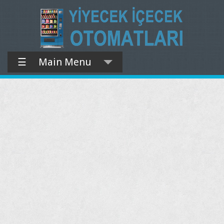
☰
Main Menu